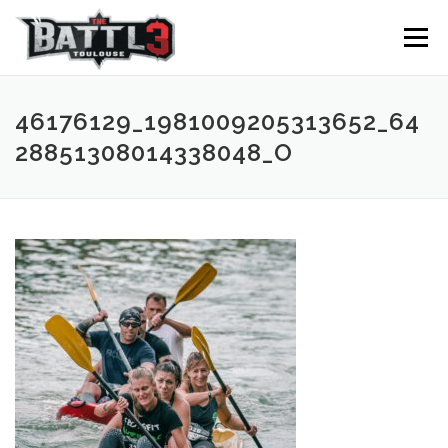
Aller au contenu
Menu
46176129_1981009205313652_64
28851308014338048_O